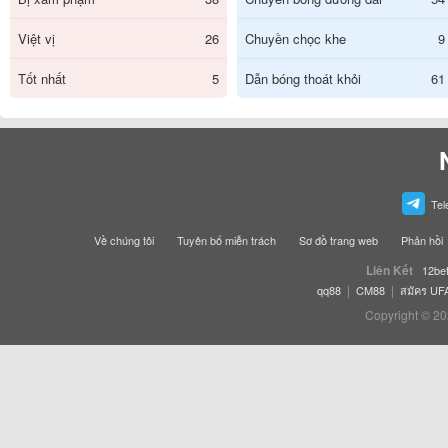
Việt vị
26
Chuyền chọc khe
9
Tốt nhất
5
Dẫn bóng thoát khỏi
61
Tel
Về chúng tôi
Tuyên bố miễn trách
Sơ đồ trang web
Phản hồi
Liên Kết
12be
|
|
qq88
CM88
สมัคร UF
Copyright © 20