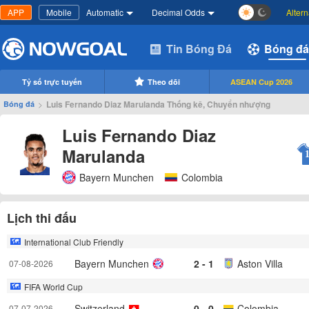
APP
Mobile
Automatic
Decimal Odds
Alter
Tin Bóng Đá
Bóng đá
Tỷ số trực tuyến
Theo dõi
ASEAN Cup 2026
>
Luis Fernando Diaz Marulanda Thống kê, Chuyển nhượng
Bóng đá
Luis Fernando Diaz
Marulanda
Bayern Munchen
Colombia
Lịch thi đấu
International Club Friendly
Bayern Munchen
2 - 1
Aston Villa
07-08-2026
FIFA World Cup
Switzerland
0 - 0
Colombia
07-07-2026