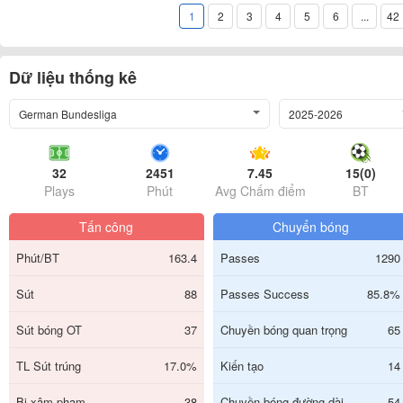
1
2
3
4
5
6
...
42
Dữ liệu thống kê
German Bundesliga
2025-2026
32
2451
7.45
15(0)
Plays
Phút
Avg Chấm điểm
BT
Tấn công
Chuyển bóng
Phút/BT
163.4
Passes
1290
Sút
88
Passes Success
85.8%
Sút bóng OT
37
Chuyền bóng quan trọng
65
TL Sút trúng
17.0%
Kiến tạo
14
Bị xâm phạm
38
Chuyền bóng đường dài
54