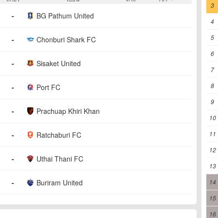
3
-
BG Pathum United
4
5
-
Chonburi Shark FC
6
-
Sisaket United
7
8
-
Port FC
9
-
Prachuap Khiri Khan
10
11
-
Ratchaburi FC
12
-
Uthai Thani FC
13
-
Buriram United
14
15
16