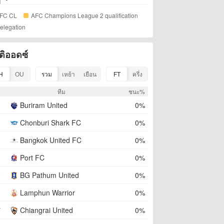
FC CL
AFC Champions League 2 qualification
elegation
ติออดซ์
H
OU
รวม
เหย้า
เยือน
FT
ครึ่ง
R
ทีม
ชนะ%
Buriram United
0%
Chonburi Shark FC
0%
Bangkok United FC
0%
Port FC
0%
BG Pathum United
0%
Lamphun Warrior
0%
Chiangrai United
0%