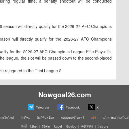
during regular time, a penalty shootout will be conducted
 season will directly qualify for the 2026-27 AFC Champions
eason will directly qualify for the 2026-27 AFC Champions
alify for the 2026-27 AFC Champions League Elite Play-offs.
the league, the slot will be passed down to the second-placed
 be relegated to the Thai League 2.
Nowgoal26.com
Telegram
Facebook
X
องเว็บไซต์
คำติชม
ลิงค์พันธมิตร
บอลสกอร์โทรฟรี
API
นโยบายความเป็นส่
ลิงค์
|
|
|
|
|
12bet
78win
kubet
Goaloo
빠른티비
thscore