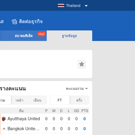
Thailand
ิส
ติดต่อธุรกิจ
Hot
สมาคมทีเด็ด
ฐานข้อมูล
รางคะแนน
คะแนนรวม
รวม
เหย้า
เยือน
FT
ครึ่ง
ทีม
P
W
D
L
GD
PTS
Ayutthaya United
0
0
0
0
0
0
Bangkok United FC
0
0
0
0
0
0