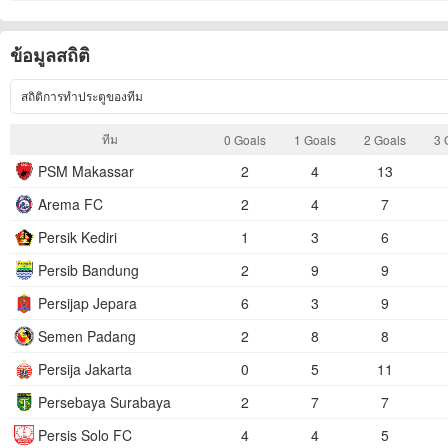
ข้อมูลสถิติ
สถิติการทำประตูของทีม
ทีม
0 Goals
1 Goals
2 Goals
3 
PSM Makassar
2
4
13
Arema FC
2
4
7
Persik Kediri
1
3
6
Persib Bandung
2
9
9
Persijap Jepara
6
3
9
Semen Padang
2
8
8
Persija Jakarta
0
5
11
Persebaya Surabaya
2
7
7
Persis Solo FC
4
4
5