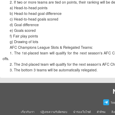
2. If two or more teams are tied on points, their ranking will be de
a) Head-to-head points
b) Head-to-head goal difference
c) Head-to-head goals scored
d) Goal difference
e) Goals scored
f) Fair play points
g) Drawing of lots
AFC Champions League Slots & Relegated Teams:
1. The 1st-placed team will qualify for the next season's AFC C
offs.
2. The 2nd-placed team will qualify for the next season's AFC Ch
3. The bottom 3 teams will be automatically relegated.
Tel
เกี่ยวกับเรา
ปฏิเสธความรับผิดชอบ
นำร่องเว็บไซต์
คำติชม
ลิง