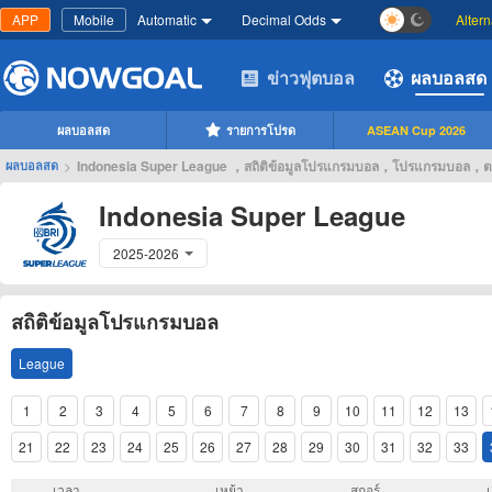
APP
Mobile
Automatic
Decimal Odds
Alter
ข่าวฟุตบอล
ผลบอลสด
ผลบอลสด
รายการโปรด
ASEAN Cup 2026
>
Indonesia Super League ，สถิติข้อมูลโปรแกรมบอล，โปรแกรมบอล，
ผลบอลสด
Indonesia Super League
2025-2026
สถิติข้อมูลโปรแกรมบอล
League
1
2
3
4
5
6
7
8
9
10
11
12
13
21
22
23
24
25
26
27
28
29
30
31
32
33
เวลา
เหย้า
สกอร์