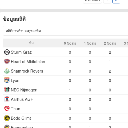
ข้อมูลสถิติ
สถิติการทำประตูของทีม
ทีม
0 Goals
1 Goals
2 Goals
3 
Sturm Graz
0
0
2
Heart of Midlothian
0
0
1
Shamrock Rovers
0
0
2
Lyon
0
0
0
NEC Nijmegen
1
0
0
Aarhus AGF
0
0
0
Thun
0
0
1
Bodo Glimt
0
0
0
Fenerbahce
0
1
2